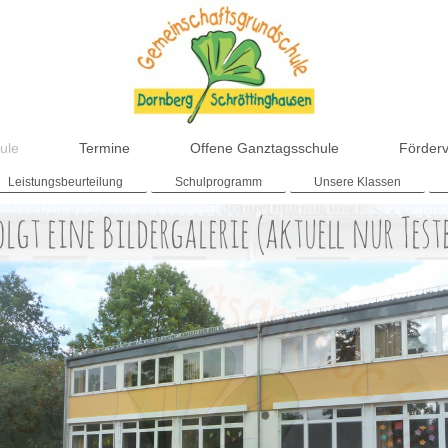
ule
Termine
Offene Ganztagsschule
Förderv
Leistungsbeurteilung
Schulprogramm
Unsere Klassen
olgt eine Bildergalerie (aktuell nur Test