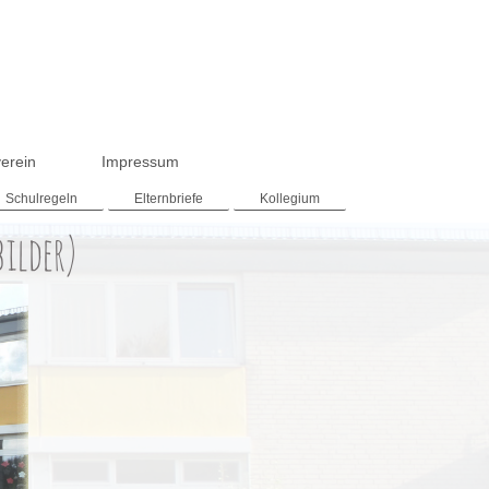
erein
Impressum
Schulregeln
Elternbriefe
Kollegium
bilder)